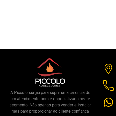
A Piccolo surgiu para suprir uma carência de
um atendimento bom e especializado neste
segmento. Não apenas para vender e instalar,
mas para proporcionar ao cliente confiança